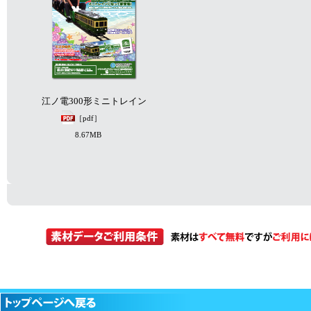
江ノ電300形ミニトレイン
［pdf］
8.67MB