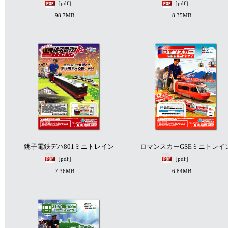
［pdf］
［pdf］
98.7MB
8.35MB
銚子電鉄デハ801ミニトレイン
ロマンスカーGSEミニトレイ
［pdf］
［pdf］
7.36MB
6.84MB